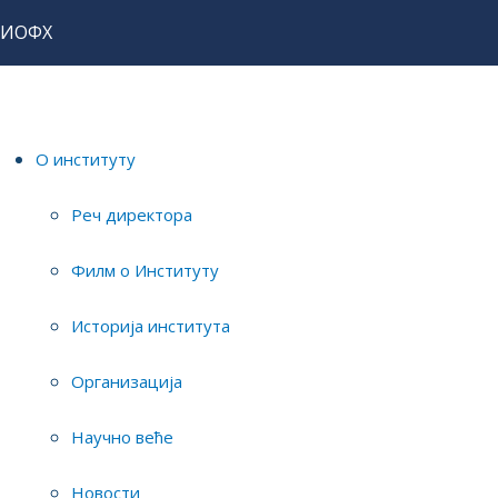
ИОФХ
Home
Истраживања
Истраживачи
Александра Радуловић
О институту
научни сарадник
Реч директора
Филм о Институту
Историја института
Организација
Научно веће
Мејл:
---
Телефон:
---
Новости