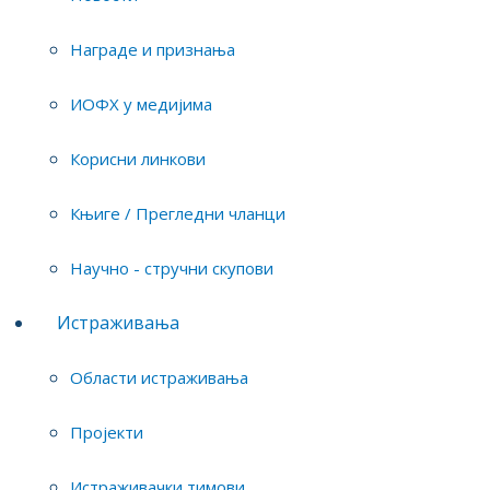
Награде и признања
Researchers team(s)
ИОФХ у медијима
Физичка хемија материјала: примене у
водоничној енергији и заштити животне
Корисни линкови
средине
Књиге / Прегледни чланци
Заштита животне средине
Научно - стручни скупови
Истраживања
Области истраживања
Projects where the researcher is engaged
Пројекти
Билатерала – научно-технолошка сарадња
између Републике Србије и Савезне
Истраживачки тимови