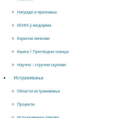
Синтеза, карактеризација и
Награде и признања
примена катализатора у горивним
ћелијама
ИОФХ у медијима
Хидрогел, композити и
Корисни линкови
модификација површина ласером
Заштита животне средине –
Књиге / Прегледни чланци
Примена водоничне енергије
Научно - стручни скупови
Физичка хемија и заштита
животне средине
Истраживања
Примена физичке хемије у
Области истраживања
заштити животне средине
Пројекти
Чланови тима:
Истраживачки тимови