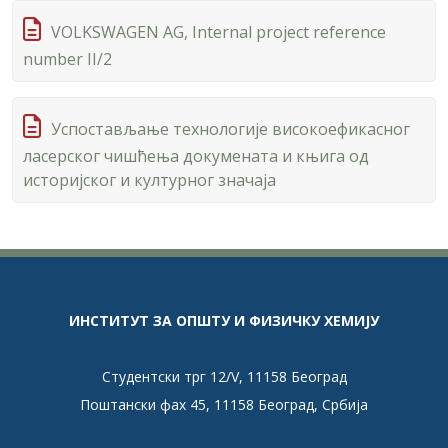
VOLKSWAGEN AG, Internal project reference
number II/2
Успостављање технологије високоефикасног
ласерског чишћења докумената и књига од
историјског и културног значаја
ИНСТИТУТ ЗА ОПШТУ И ФИЗИЧКУ ХЕМИЈУ
Студентски трг 12/V, 11158 Београд
Поштански фах 45, 11158 Београд, Србија