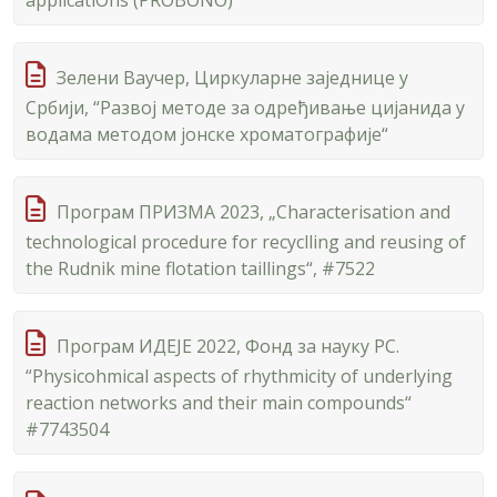
applicatiOns (PROBONO)
Зелени Ваучер, Циркуларне заједнице у
Србији, “Развој методе за одређивање цијанида у
водама методом јонске хроматографије“
Програм ПРИЗМА 2023, „Characterisation and
technological procedure for recyclling and reusing of
the Rudnik mine flotation taillings“, #7522
Програм ИДЕЈЕ 2022, Фонд за науку РС.
“Physicohmical aspects of rhythmicity of underlying
reaction networks and their main compounds“
#7743504