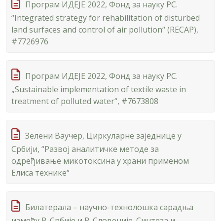
Програм ИДЕЈЕ 2022, Фонд за науку РС.
“Integrated strategy for rehabilitation of disturbed
land surfaces and control of air pollution“ (RECAP),
#7726976
Програм ИДЕЈЕ 2022, Фонд за науку РС.
„Sustainable implementation of textile waste in
treatment of polluted water“, #7673808
Зелени Ваучер, Циркуларне заједнице у
Србији, “Развој аналитичке методе за
одређивање микотоксина у храни применом
Елиса технике“
Билатерала – научно-технолошка сарадња
између Р. Србије и Р. Словеније. Синтеза и