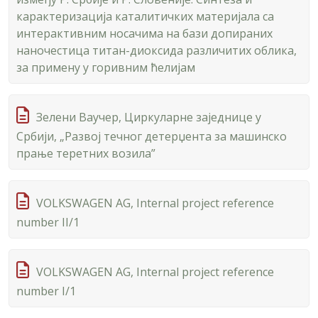
карактеризација каталитичких материјала са
интерактивним носачима на бази допираних
наночестица титан-диоксида различитих облика,
за примену у горивним ћелијам
Зелени Ваучер, Циркуларне заједнице у
Србији, „Развој течног детерџента за машинско
прање теретних возила”
VOLKSWAGEN AG, Internal project reference
number II/1
VOLKSWAGEN AG, Internal project reference
number I/1