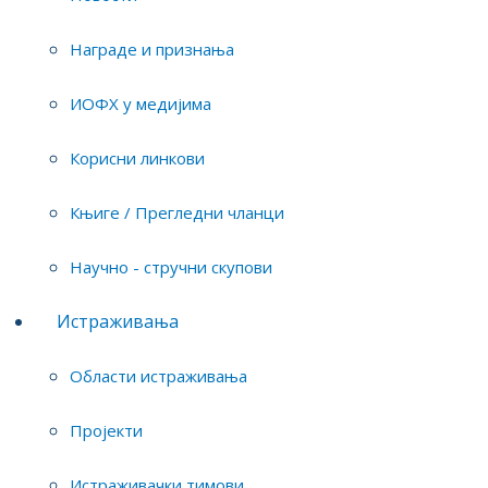
Награде и признања
1
истраживач приправник
ИОФХ у медијима
Преу
3
стручни саветник
Корисни линкови
листа свих истраживача
Тим
Књиге / Прегледни чланци
Научно - стручни скупови
Истраживања
Области истраживања
Прој
Пројекти
Истраживачки тимови