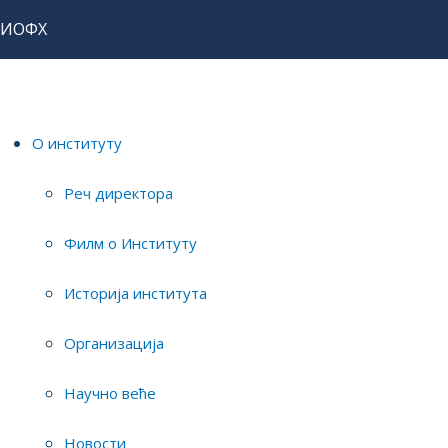
ИОФХ
Почетна
Истраживања
Истраживачи
О институту
Реч директора
Мл
Филм о Институту
12
научни саветник
виш
Историја института
11
виши научни сарадник
Организација
13
научни сарадник
Научно веће
3
Новости
истраживач сарадник