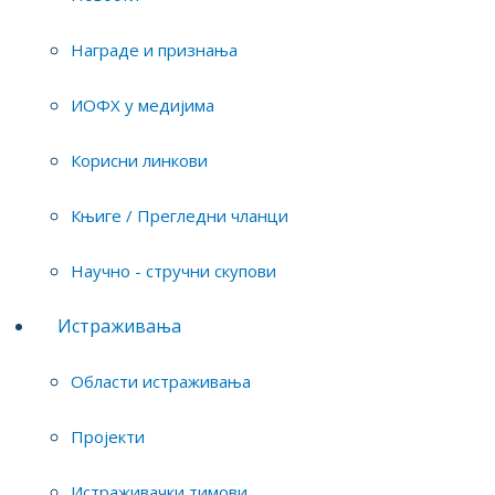
Новости
Награде и признања
Награде и признања
ИОФХ у медијима
ИОФХ у медијима
Корисни линкови
Корисни линкови
Књиге / Прегледни чланци
Књиге / Прегледни чланци
Научно - стручни скупови
Научно - стручни скупови
Истраживања
Области истраживања
У ово
Пројекти
позив
јубил
Истраживачки тимови