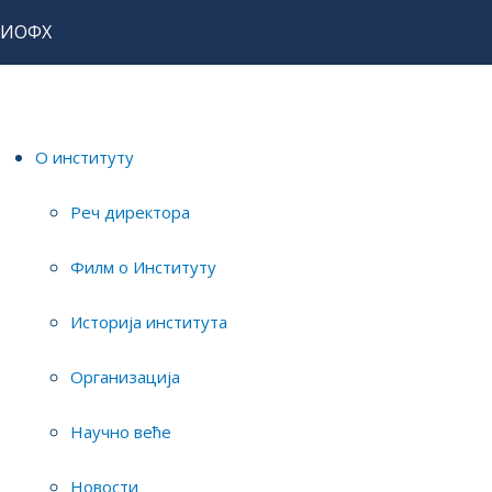
ИОФХ
Home
О институту
Новости
О институту
Реч директора
Но
О ИНСТИТУТУ
Филм о Институту
Реч директора
Ch
Историја института
Филм о Институту
Организација
Историја института
Detail
Publish
Организација
Научно веће
Firs
Научно веће
Новости