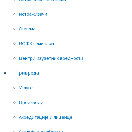
идеја
Истраживачи
https:
Опрема
ИОФХ семинари
Центри изузетних вредности
Привреда
Услуге
Производи
Акредитације и лиценце
Студије и елаборати