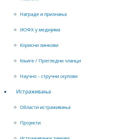
Награде и признања
Researchers team(s)
ИОФХ у медијима
Биотехнологија
Корисни линкови
Књиге / Прегледни чланци
Projects where the researcher is engaged
Научно - стручни скупови
Истраживања
Erasmus (2021-1-HR01-KA220- HED -000023012):
Zero food waste education of the "Z" generation
of European citizens
Области истраживања
Пројекти
Erasmus+ programme, Action Type KA220-HED
—Cooperation partnerships in higher education:
Истраживачки тимови