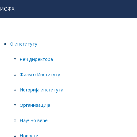
ИОФХ
Home
Истраживања
Истраживачи
Дарко Мицић
О институту
виши научни сарадник
Реч директора
Филм о Институту
Историја института
Организација
Научно веће
Мејл:
---
Телефон:
---
Новости