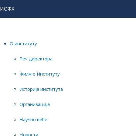
ИОФХ
Почетна
О институту
Новости
Новости
О институту
Реч директора
ИОФХ партнер на
Филм о Институту
Глобалном програму за
зелену хемију и
Историја института
иновације
Организација
Детаљи
Објављено: 28 Новембар 2023
Научно веће
Институт за општу и физичку хемију је партнер на
Новости