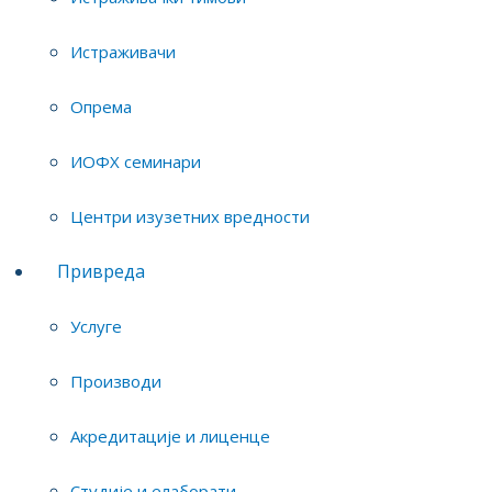
Истраживачи
Опрема
ИОФХ семинари
Центри изузетних вредности
Привреда
Услуге
Производи
Акредитације и лиценце
ИНСТИТУТ ЗА ОПШТУ И ФИЗИЧКУ ХЕМИЈУ
Студије и елаборати