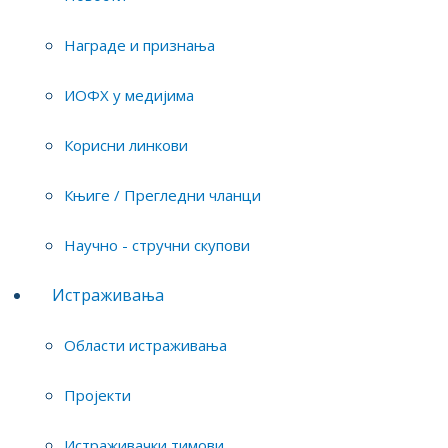
Награде и признања
ИОФХ у медијима
Мејл:
milica@iofh.bg.ac.rs
Телефон:
+381 63 1208130
Корисни линкови
Преузмите:
Researher's CV
Књиге / Прегледни чланци
Научно - стручни скупови
Истраживања
Области истраживања
ИНСТИТУТ ЗА ОПШТУ И ФИЗИЧКУ ХЕМИЈУ
Пројекти
Студентски трг 12/V, 11158 Београд
Поштански фах 45, 11158 Београд, Србија
Истраживачки тимови