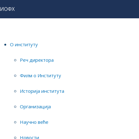
ИОФХ
О институту
Реч директора
Акредитовани истраживачко
Филм о Институту
развојни институт
Институт за општу и физичку хемију бави се основним, примењеним и
Историја института
развојним
истраживањима у области физичке хемије, биохемије, биофизике
и заштите животне средине.
Организација
Научно веће
Новости