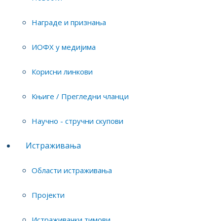
Награде и признања
Студентски трг 12/V, 11158 Београд
Поштански фах 45, 11158 Београд, Србија
ИОФХ у медијима
Тел: +381 11 2185 243
Корисни линкови
E-mail:
tmandic@iofh.bg.ac.rs
;
sblagojevic@iofh.bg.ac.rs
Књиге / Прегледни чланци
Институт за општу и физичку хемију © 2026
Научно - стручни скупови
www.iofh.bg.ac.rs
Истраживања
Области истраживања
Пројекти
Истраживачки тимови