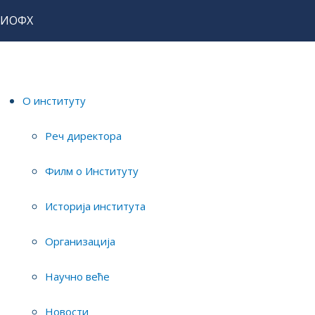
ИОФХ
Почетна
О институту
/
Правни оквир
Реч директора
Датум
Филм о Институту
Назив
додавања
Историја института
Нема фајлова
Организација
Научно веће
Новости
ИНСТИТУТ ЗА ОПШТУ И ФИЗИЧКУ ХЕМИЈУ